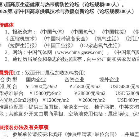
第
5
届高原生态健康与热带病防控论坛（论坛规模
600人）。
2026第5届
中国高原供氧技术与救援创新论坛（论坛规模
300人）
传媒体
1、报纸杂志：《中国气体》 《中国氧气》 《中国救援》 《
《
压缩机技术》
《中国特种设备安全》
《氧气生活》
《浙江
》
《拉萨生活报》
《中国工业报》
《
O2杂志氧气生活》
2、网站：中国气体网（www.china-gases.com）、《中
3、通过历届展会和杂志的数据库存，向中外厂商和买家发放
展费用
(注：双面开口展位加收20%费用)
台
类
型
国内企业
合资企业
境外企业
准
展
台
￥
12800元/9m2 ￥25800元/9m2 USD4800元/9
华标准展台
￥
15800元/9m2 ￥28800元/9m2 USD5280元
内光地
(36m2起租) ￥1200元/m2 ￥2600元/m2
USD480元
准展位配置：提供三面围板、洽谈桌一张、
椅子两把、中英文楣
毯；其他额外开支由展商承担。空场地费用包括：展出场地、保
展报名办法及有关事项
1、 参展单位请按要求填好《参展申请表+展位合同》，并加