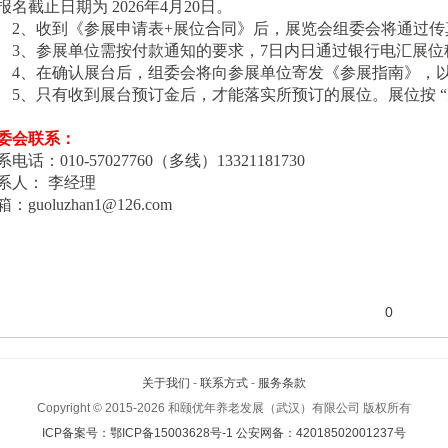
报名截止日期为 202
6
年
4
月
20
日。
2、收到《参展申请表+展位合同》后，展览会组委会将通过
3、参展单位需按付款通知的要求，7日内日通过银行电汇展
4、在确认展台后，组委会将向参展单位寄发《参展指南》，
5、只有收到展台预订金后，才能落实所预订的展位。展位按 
委会联系：
系电话：
010-57027760（多线）1
3321181730
系人：
李经理
箱：
guoluzhan1@126.com
0
关于我们
-
联系方式
-
服务条款
Copyright © 2015-2026
和颐优年养老发展（武汉）有限公司
版权所有
ICP备案号：鄂ICP备15003628号-1
公安网备：42018502001237号