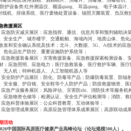
.消毒类用品:医用酒精、酒精棉片、消毒片、消毒液、消毒喷剂
0.防护设备类:红外测温仪、额温qiang、 耳温qiang、 电子
射线机、排痰系统、医疗废物处置设备、辐照灭菌装置、负压救护
急救援展区
、应急防灾减灾展区：应急指挥、通信、信息共享和预判辅助决
、安全生产、城市楼宇、交通船舶、海域内河、地质山体、危化
收发和安全确认系统及技术；北斗、大数据、5G、AI技术的应
、危化品生产防控、重要设施防护系统等；
、应急救援装备展区：灾害救援装备、应急救援探索检测设备、
材；应急照明、应急电力；医疗急救装备、医疗救护车辆、医疗
、无人机；特种机器人、人工智能机器人等
、安全防护产品展区：防化、防毒等产品；防爆防毒装置、防辐
、安全服、护目镜、安全鞋等个人防护产品；防疫救援物资、医
、应急产业服务展区：风险评估、灾害防zhi、消防技术等服务
、应急物资仓储等；检测认证、安全生产评估检测等；消防、救
、应急科普体验展区：公众科普教育、互动体验等；
、应急管理成果展区：高原应急管理体系成果展区；高原联动成
期活动
202
6
中国国际高原医疗健康产业高峰论坛（论坛规模
5
00人）。