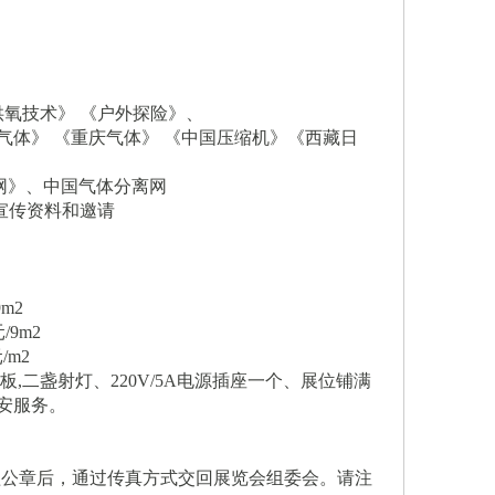
供氧技术》 《户外探险》、
气体》
《重庆气体》
《中国压缩机》《西藏日
国氧气网》、中国气体分离网
宣传资料和邀请
m2
/9m2
/m2
板
,二盏射灯、220V/5A电源插座一个、展位铺满
安服务。
盖公章后，通过传真方式交回展览会组委会。请注