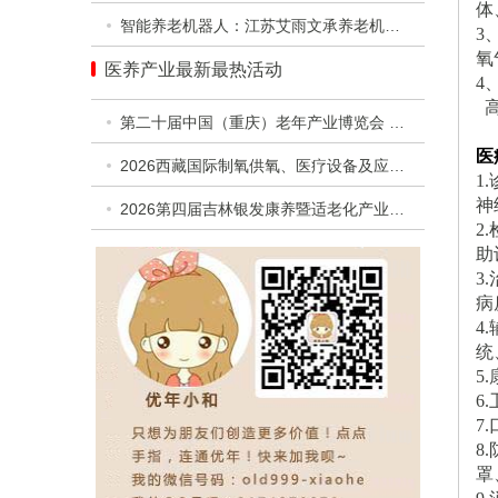
体
智能养老机器人：江苏艾雨文承养老机器人有限公司
3
氧
医养产业最新最热活动
4
第二十届中国（重庆）老年产业博览会 暨第二届西部银发经济高质量发展合作交流活动
医
2026西藏国际制氧供氧、医疗设备及应急救援设备展览会
1
神
2026第四届吉林银发康养暨适老化产业博览会
2
助
3
病
4
统
5
6
7
8
罩