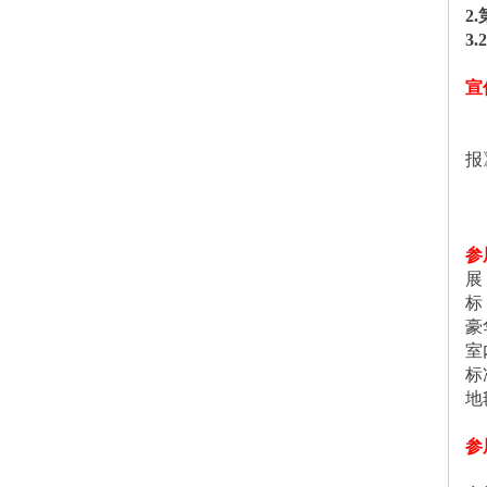
2.
3.
宣
报
参
展
标
豪
室
标
地
参