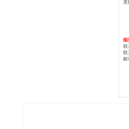
意
组
联
联
邮