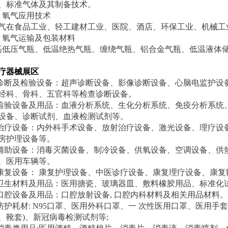
、标准气体及其制备技术。
、氧气应用技术
气在食品工业、轻工建材工业、医院、酒店、环保工业、机械工
、氧气运输及包装材料
高低压气瓶、低温绝热气瓶、缠绕气瓶、铝合金气瓶、低温液体
疗器械展区
.诊断及检验设备：超声诊断设备、影像诊断设备、心脑电监护
经科、骨科、五官科等检查诊断设备。
.检验设备及用品：血液分析系统、生化分析系统、免疫分析系
设备、诊断试剂、血液检测试剂等。
.治疗设备：内外科手术设备、放射治疗设备、激光设备、理疗
房护理设备等。
.辅助设备：消毒灭菌设备、制冷设备、供氧设备、空调设备、
、医用车辆等。
.康复设备： 康复护理设备、中医诊疗设备、康复理疗设备、康
.卫生材料及用品：医用搪瓷、玻璃器皿、敷料橡胶用品、标准化
.口腔设备及用品：口腔放射设备, 口腔内科材料及相关用品材料。
.防护耗材: N95口罩、医用外科口罩、一 次性医用口罩、医用手
、靴套)、新冠病毒检测试剂等;