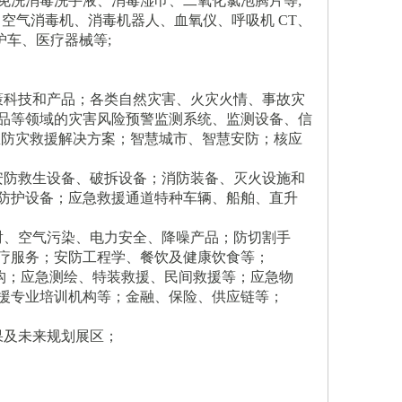
、免洗消毒洗手液、消毒湿巾、二氧化氯泡腾片等;
体温计、空气消毒机、消毒机器人、血氧仪、呼吸机 CT、
车、医疗器械等;
策科技和产品；各类自然灾害、火灾火情、事故灾
品等领域的灾害风险预警监测系统、监测设备、信
急防灾救援解决方案；智慧城市、智慧安防；核应
安防救生设备、破拆设备；消防装备、灭火设施和
防护设备；应急救援通道特种车辆、船舶、直升
射、空气污染、电力安全、降噪产品；防切割手
疗服务；安防工程学、餐饮及健康饮食等；
机构；应急测绘、特装救援、民间救援等；应急物
援专业培训机构等；金融、保险、供应链等；
果及未来规划展区；