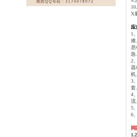
9
1
X
应
1
难
息
急
2
器
机
3
套
4
流
5
6
同
1.