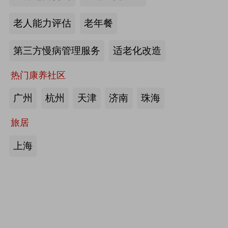
护栏、坐便椅，拐杖，助行器，四角
老人能力评估
老年餐
手杖：衡水成发橡塑制品有限公司
第三方慢病管理服务
适老化改造
来源:注册会员
热门康养社区
护理床、 医用固定带、牵引器、坐
便椅、助行器、手杖、拐杖：河北帮
广州
杭州
天津
济南
珠海
德医疗器械有限责任公司
旅居
来源:注册会员
上海
中医诊断、中医治疗、中医器具、中
医康复：​安阳国医扁鹊健康科技有限
公司
来源:注册会员
助立走步型机器人/脑卒中康复治疗
仪：武汉宝熊科技有限公司