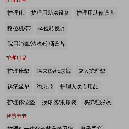
商业养老金规模超1700亿元
第46届西部国际医疗器械展览会
护理床
护理用助浴设备
护理用助便设备
第12届中国国际老龄产业博览会（SIC老博会）
2026-08-03
来源:优年网
移位机/带
体位转换器
2026中国国际福祉博览会暨中国国际康复博览会
办事不再“往返跑”，河南省开办养老
院用消毒/清洗/晾晒设备
机构“一件事”上线
第四届西安国际养老产业博览会
护理用品
2026-07-29
来源:北青网
第十届中国(广州)国际养老健康产业博览会
护理床垫
隔尿垫/纸尿裤
成人护理垫
潮已定，序幕启 | 第九届中国养老行
2026年第八届中国（广州）国际银发经济康养产业博览会
业陆家嘴峰会议程首发，早鸟通道同
褥疮坐垫
约束带
护理人员专用品
步开放
海尔电动轮椅-海尔智慧康养
2026-07-23
来源:养老福祉圈
护理体位垫
接尿器/集尿袋
易护理服装
2026第四届吉林银发康养暨适老化产业博览会
深圳发布银发经济统计分类，共6大
智慧养老
类99个小类
软硬件一体化智慧养老系统
电子围栏