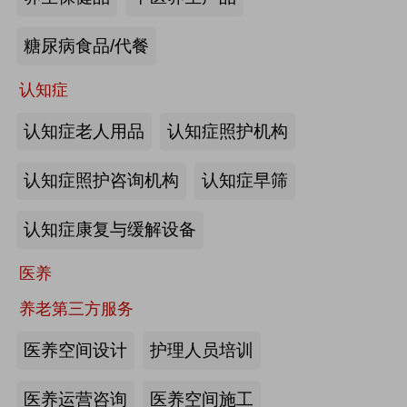
来源:注册会员
糖尿病食品/代餐
“乐湾云”智慧养老立体服务平台：杭
州乐湾科技有限公司
认知症
认知症老人用品
认知症照护机构
来源:注册会员
认知症照护咨询机构
认知症早筛
健康监测、智能看护：深圳知谱科技
有限公司
认知症康复与缓解设备
来源:注册会员
医养
智能养老机器人：江苏艾雨文承养老
养老第三方服务
机器人有限公司
医养空间设计
护理人员培训
来源:注册会员
医养运营咨询
医养空间施工