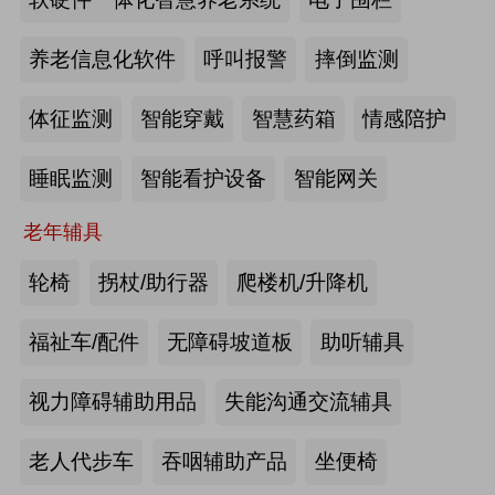
2026-07-20
来源:深圳市人民政府官网
养老信息化软件
呼叫报警
摔倒监测
截至2025年年底，全国养老机构和设
体征监测
智能穿戴
智慧药箱
情感陪护
施数量已达39.6万个
睡眠监测
智能看护设备
智能网关
2026-07-16
来源:中国新闻网
老年辅具
抢抓记忆养护关键窗口期，虹桥镇开
展千人老年脑健康专项关爱活动
轮椅
拐杖/助行器
爬楼机/升降机
2026-07-13
来源:养老福祉圈
福祉车/配件
无障碍坡道板
助听辅具
焕新银发日常 虹桥镇持续推进老年
视力障碍辅助用品
失能沟通交流辅具
友好社区建设工作
老人代步车
吞咽辅助产品
坐便椅
2026-07-13
来源:养老福祉圈