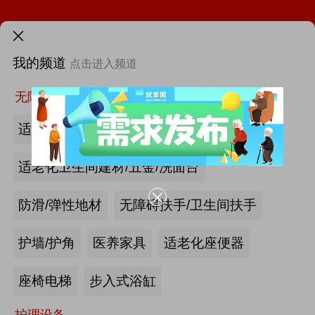
需求发布>
我的频道
点击进入频道
首页
更多
找新闻
找厂商
找活动
找供求
找项目
无障碍空间
适老化墙面/天花板
适老化卫生间建材/五金/洗面台
海尔电动轮椅-海尔智慧康养
防滑/弹性地材
无障碍扶手/卫生间扶手
2026第四届吉林银发康养暨适老化产业博览会
护墙/护角
医养家具
适老化座便器
|
最新资讯
THAC 2026 - 第二十四届高端医疗发展论坛即将召开
产业头条
更多>>
我要发布>>
座椅电梯
步入式浴缸
火热招展 | 2026中国国际福祉博览会：抢占全球商机高地！
护理设备