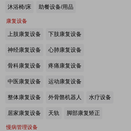
沐浴椅/床
助餐设备/用品
未来医养 · 智建绿康——中国医养融
合创新发展高峰论坛2026即将在沪启
康复设备
幕
上肢康复设备
下肢康复设备
2026-07-10
来源:注册会员
海量养老行业资源
更多>>
我要发布>>
神经康复设备
心肺康复设备
【如愿】升降浴室柜-海尔智慧康养
骨科康复设备
疼痛康复设备
中医康复设备
运动康复设备
来源:注册会员
整体康复设备
外骨骼机器人
水疗设备
轮椅一体化护理床-海尔智慧康养
居家康复设备
天轨
脚部康复矫正
慢病管理设备
来源:注册会员