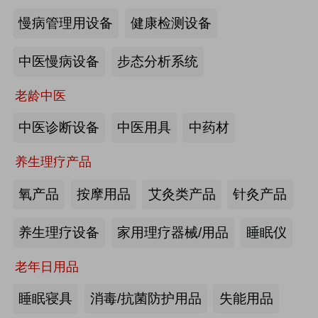
慢病管理用设备
健康检测设备
海尔电动轮椅-海尔智慧康养
中医慢病设备
步态分析系统
来源:注册会员
老龄中医
懒人血压计M8-海尔智慧康养
中医诊断设备
中医用具
中药材
养生理疗产品
来源:注册会员
氧产品
按摩用品
艾灸类产品
针灸产品
Care系列智能马桶-海尔智慧康养
养生理疗设备
家用理疗器械/用品
睡眠仪
老年日用品
来源:注册会员
睡眠寝具
消毒/抗菌防护用品
失能用品
家用多功能电动护理床、家用多功能