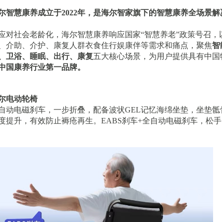
尔智慧康养成立于
2022年，是海尔智家旗下的智慧康养全场景
应对社会老龄化，海尔智慧康养响应国家
“智慧养老”政策号召
、介助、介护、康复人群衣食住行娱康伴等需求和痛点，聚焦
智
、卫浴、睡眠、出行、康复
五大核心场景，为用户提供具有中国
中国康养行业第一品牌。
尔电动轮椅
自动电磁刹车，一步折叠，配备波状
GEL记忆海绵坐垫，坐垫
度提升，有效防止褥疮再生。EABS刹车+全自动电磁刹车，松