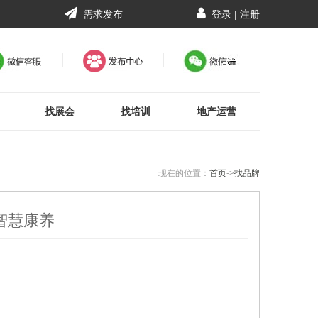
需求发布
登录
|
注册
找展会
找培训
地产运营
现在的位置：
首页
->
找品牌
智慧康养