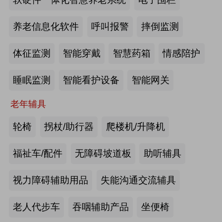
2026-07-20
来源:深圳市人民政府官网
养老信息化软件
呼叫报警
摔倒监测
截至2025年年底，全国养老机构和设
体征监测
智能穿戴
智慧药箱
情感陪护
施数量已达39.6万个
睡眠监测
智能看护设备
智能网关
2026-07-16
来源:中国新闻网
老年辅具
抢抓记忆养护关键窗口期，虹桥镇开
展千人老年脑健康专项关爱活动
轮椅
拐杖/助行器
爬楼机/升降机
2026-07-13
来源:养老福祉圈
福祉车/配件
无障碍坡道板
助听辅具
焕新银发日常 虹桥镇持续推进老年
视力障碍辅助用品
失能沟通交流辅具
友好社区建设工作
老人代步车
吞咽辅助产品
坐便椅
2026-07-13
来源:养老福祉圈