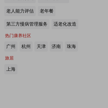
护栏、坐便椅，拐杖，助行器，四角
老人能力评估
老年餐
手杖：衡水成发橡塑制品有限公司
第三方慢病管理服务
适老化改造
来源:注册会员
热门康养社区
护理床、 医用固定带、牵引器、坐
便椅、助行器、手杖、拐杖：河北帮
广州
杭州
天津
济南
珠海
德医疗器械有限责任公司
旅居
来源:注册会员
上海
中医诊断、中医治疗、中医器具、中
医康复：​安阳国医扁鹊健康科技有限
公司
来源:注册会员
助立走步型机器人/脑卒中康复治疗
仪：武汉宝熊科技有限公司