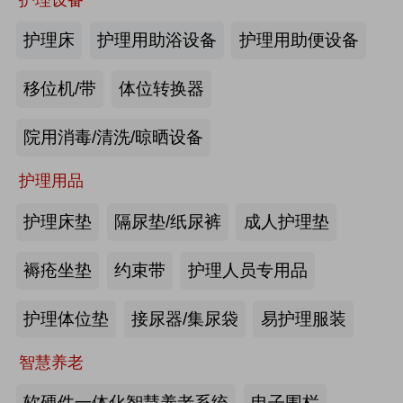
商业养老金规模超1700亿元
护理床
护理用助浴设备
护理用助便设备
2026-08-03
来源:优年网
移位机/带
体位转换器
办事不再“往返跑”，河南省开办养老
院用消毒/清洗/晾晒设备
机构“一件事”上线
护理用品
2026-07-29
来源:北青网
护理床垫
隔尿垫/纸尿裤
成人护理垫
潮已定，序幕启 | 第九届中国养老行
业陆家嘴峰会议程首发，早鸟通道同
褥疮坐垫
约束带
护理人员专用品
步开放
2026-07-23
来源:养老福祉圈
护理体位垫
接尿器/集尿袋
易护理服装
深圳发布银发经济统计分类，共6大
智慧养老
类99个小类
软硬件一体化智慧养老系统
电子围栏