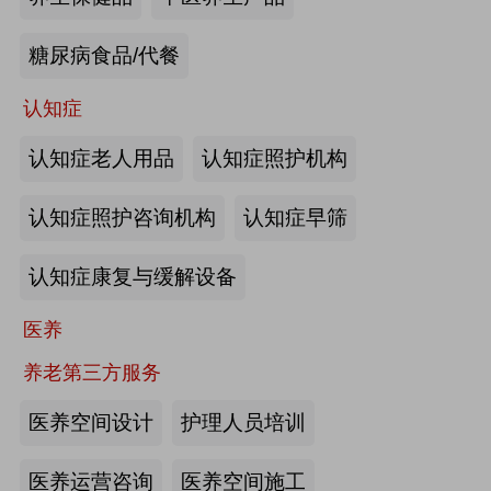
来源:注册会员
糖尿病食品/代餐
“乐湾云”智慧养老立体服务平台：杭
州乐湾科技有限公司
认知症
认知症老人用品
认知症照护机构
来源:注册会员
认知症照护咨询机构
认知症早筛
健康监测、智能看护：深圳知谱科技
有限公司
认知症康复与缓解设备
来源:注册会员
医养
智能养老机器人：江苏艾雨文承养老
养老第三方服务
机器人有限公司
医养空间设计
护理人员培训
来源:注册会员
医养运营咨询
医养空间施工