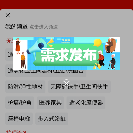
第46届西部国际医疗器械展览会
需求发布>
第12届中国国际老龄产业博览会（SIC老博会）
我的频道
点击进入频道
首页
更多
找新闻
找厂商
找活动
找供求
找项目
2026中国国际福祉博览会暨中国国际康复博览会
无障碍空间
适老化墙面/天花板
第四届西安国际养老产业博览会
适老化卫生间建材/五金/洗面台
第十届中国(广州)国际养老健康产业博览会
防滑/弹性地材
无障碍扶手/卫生间扶手
2026年第八届中国（广州）国际银发经济康养产业博览会
护墙/护角
医养家具
适老化座便器
|
海尔电动轮椅-海尔智慧康养
最新资讯
产业头条
更多>>
我要发布>>
座椅电梯
步入式浴缸
2026第四届吉林银发康养暨适老化产业博览会
护理设备