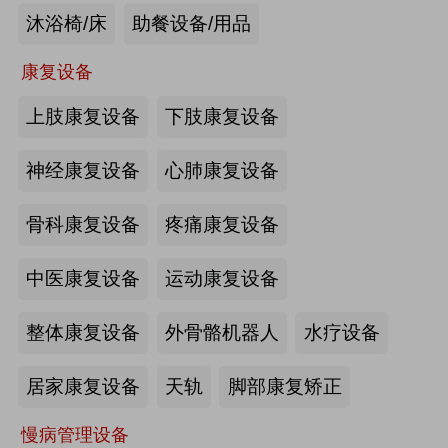
沐浴椅/床
助餐设备/用品
未来医养 · 智建绿康——中国医养融
合创新发展高峰论坛2026即将在沪启
康复设备
幕
上肢康复设备
下肢康复设备
2026-07-10
来源:注册会员
海量养老行业资源
更多>>
我要发布>>
神经康复设备
心肺康复设备
【如愿】升降浴室柜-海尔智慧康养
骨科康复设备
疼痛康复设备
中医康复设备
运动康复设备
来源:注册会员
整体康复设备
外骨骼机器人
水疗设备
轮椅一体化护理床-海尔智慧康养
居家康复设备
天轨
脚部康复矫正
慢病管理设备
来源:注册会员