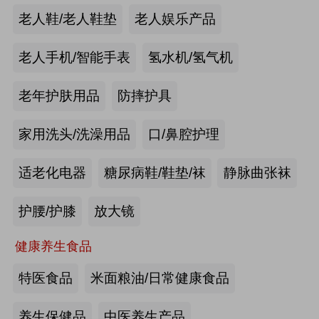
手动护理床：​衡水乐活医疗器械有限
老人鞋/老人鞋垫
老人娱乐产品
公司
来源:注册会员
老人手机/智能手表
氢水机/氢气机
老年痴呆筛查《眼动检测系统》：湖
老年护肤用品
防摔护具
南佩蕾斯特科技有限公司
家用洗头/洗澡用品
口/鼻腔护理
来源:注册会员
适老化电器
糖尿病鞋/鞋垫/袜
静脉曲张袜
健康智能手表：深圳埃微信息技术有
限公司
护腰/护膝
放大镜
来源:注册会员
健康养生食品
慢病智能随访系统：山东上正信息科
特医食品
米面粮油/日常健康食品
技有限公司
养生保健品
中医养生产品