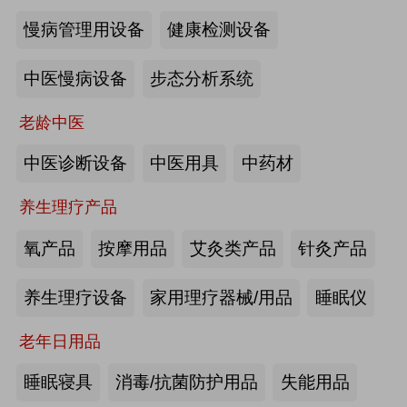
慢病管理用设备
健康检测设备
海尔电动轮椅-海尔智慧康养
中医慢病设备
步态分析系统
来源:注册会员
老龄中医
懒人血压计M8-海尔智慧康养
中医诊断设备
中医用具
中药材
养生理疗产品
来源:注册会员
氧产品
按摩用品
艾灸类产品
针灸产品
Care系列智能马桶-海尔智慧康养
养生理疗设备
家用理疗器械/用品
睡眠仪
老年日用品
来源:注册会员
睡眠寝具
消毒/抗菌防护用品
失能用品
家用多功能电动护理床、家用多功能