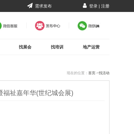
需求发布
登录
|
注册
找展会
找培训
地产运营
现在的位置：
首页
->
找活动
福祉嘉年华(世纪城会展)