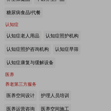
来源:注册会员
糖尿病食品/代餐
“乐湾云”智慧养老立体服务平台：杭
州乐湾科技有限公司
认知症
认知症老人用品
认知症照护机构
来源:注册会员
认知症照护咨询机构
认知症早筛
健康监测、智能看护：深圳知谱科技
有限公司
认知症康复与缓解设备
来源:注册会员
医养
智能养老机器人：江苏艾雨文承养老
养老第三方服务
机器人有限公司
医养空间设计
护理人员培训
来源:注册会员
医养运营咨询
医养空间施工