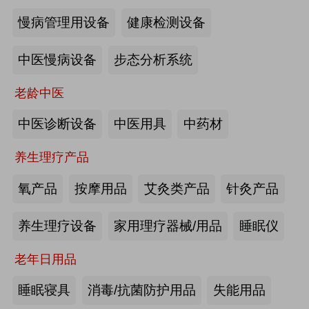
慢病管理用设备
健康检测设备
海尔电动轮椅-海尔智慧康养
中医慢病设备
步态分析系统
来源:注册会员
老龄中医
懒人血压计M8-海尔智慧康养
中医诊断设备
中医用具
中药材
养生理疗产品
来源:注册会员
氧产品
按摩用品
艾灸类产品
针灸产品
Care系列智能马桶-海尔智慧康养
养生理疗设备
家用理疗器械/用品
睡眠仪
老年日用品
来源:注册会员
睡眠寝具
消毒/抗菌防护用品
失能用品
家用多功能电动护理床、家用多功能