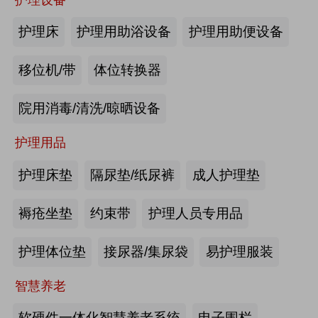
商业养老金规模超1700亿元
2026第四届吉林银发康养暨适老化产业博览会
护理床
护理用助浴设备
护理用助便设备
2026-08-03
来源:优年网
移位机/带
体位转换器
办事不再“往返跑”，河南省开办养老
院用消毒/清洗/晾晒设备
机构“一件事”上线
护理用品
2026-07-29
来源:北青网
护理床垫
隔尿垫/纸尿裤
成人护理垫
潮已定，序幕启 | 第九届中国养老行
业陆家嘴峰会议程首发，早鸟通道同
褥疮坐垫
约束带
护理人员专用品
步开放
2026-07-23
来源:养老福祉圈
护理体位垫
接尿器/集尿袋
易护理服装
深圳发布银发经济统计分类，共6大
智慧养老
类99个小类
软硬件一体化智慧养老系统
电子围栏