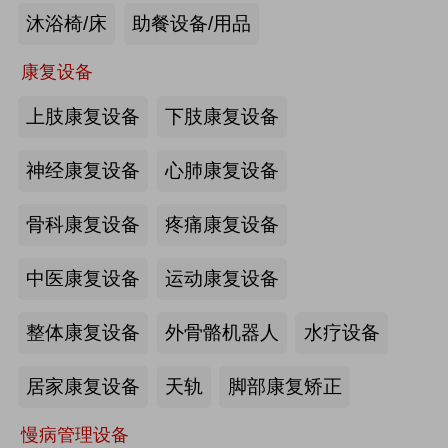
沐浴椅/床
助餐设备/用品
未来医养 · 智建绿康——中国医养融
合创新发展高峰论坛2026即将在沪启
康复设备
幕
上肢康复设备
下肢康复设备
2026-07-10
来源:注册会员
海量养老行业资源
更多>>
我要发布>>
神经康复设备
心肺康复设备
【如愿】升降浴室柜-海尔智慧康养
骨科康复设备
疼痛康复设备
中医康复设备
运动康复设备
来源:注册会员
整体康复设备
外骨骼机器人
水疗设备
轮椅一体化护理床-海尔智慧康养
居家康复设备
天轨
脚部康复矫正
慢病管理设备
来源:注册会员