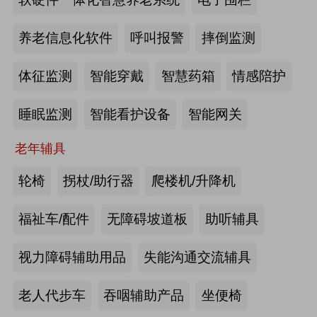
2026-07-20
来源:深圳市人民政府官网
养老信息化软件
呼叫报警
摔倒监测
截至2025年年底，全国养老机构和设
体征监测
智能穿戴
智慧药箱
情感陪护
施数量已达39.6万个
睡眠监测
智能看护设备
智能网关
2026-07-16
来源:中国新闻网
老年辅具
抢抓记忆养护关键窗口期，虹桥镇开
展千人老年脑健康专项关爱活动
轮椅
拐杖/助行器
爬楼机/升降机
2026-07-13
来源:养老福祉圈
福祉车/配件
无障碍坡道板
助听辅具
焕新银发日常 虹桥镇持续推进老年
视力障碍辅助用品
失能沟通交流辅具
友好社区建设工作
老人代步车
吞咽辅助产品
坐便椅
2026-07-13
来源:养老福祉圈