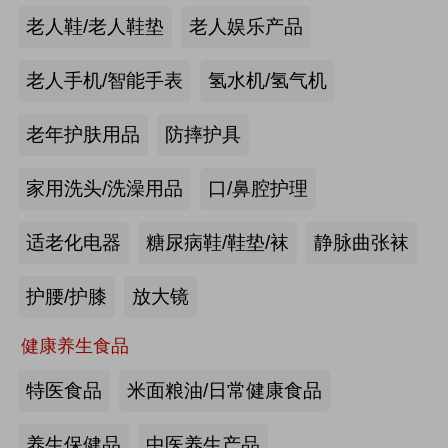
手动护理床：​衡水乐活医疗器械有限
老人鞋/老人鞋垫
老人娱乐产品
公司
来源:注册会员
老人手机/智能手表
氢水机/氢气机
老年痴呆筛查《眼动检测系统》：湖
老年护肤用品
防摔护具
南佩蕾斯特科技有限公司
家用洗头/洗澡用品
口/鼻腔护理
来源:注册会员
适老化电器
糖尿病鞋/鞋垫/袜
静脉曲张袜
健康智能手表：深圳埃微信息技术有
限公司
护腰/护膝
放大镜
来源:注册会员
健康养生食品
慢病智能随访系统：山东上正信息科
特医食品
米面粮油/日常健康食品
技有限公司
养生保健品
中医养生产品