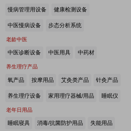
慢病管理用设备
健康检测设备
海尔电动轮椅-海尔智慧康养
中医慢病设备
步态分析系统
来源:注册会员
老龄中医
懒人血压计M8-海尔智慧康养
中医诊断设备
中医用具
中药材
养生理疗产品
来源:注册会员
氧产品
按摩用品
艾灸类产品
针灸产品
Care系列智能马桶-海尔智慧康养
养生理疗设备
家用理疗器械/用品
睡眠仪
老年日用品
来源:注册会员
睡眠寝具
消毒/抗菌防护用品
失能用品
家用多功能电动护理床、家用多功能