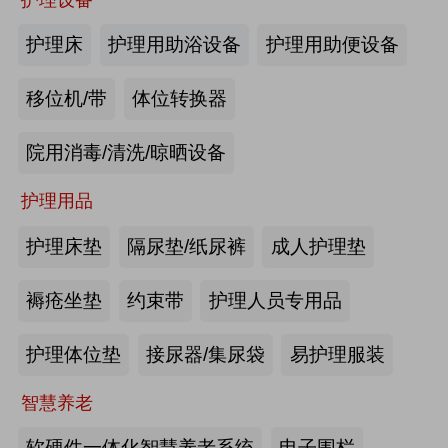
商业养老金规模超1700亿元
2026第四届吉林银发康养暨适老化产业博览会
护理床
护理用助浴设备
护理用助便设备
2026-08-03
来源:优年网
移位机/带
体位转换器
办事不再“往返跑”，河南省开办养老
院用消毒/清洗/晾晒设备
机构“一件事”上线
护理用品
2026-07-29
来源:北青网
护理床垫
隔尿垫/纸尿裤
成人护理垫
潮已定，序幕启 | 第九届中国养老行
业陆家嘴峰会议程首发，早鸟通道同
褥疮坐垫
约束带
护理人员专用品
步开放
2026-07-23
来源:养老福祉圈
护理体位垫
接尿器/集尿袋
易护理服装
深圳发布银发经济统计分类，共6大
智慧养老
类99个小类
软硬件一体化智慧养老系统
电子围栏