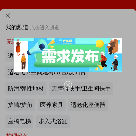
需求发布>
火热招展 | 2026中国国际福祉博览会：抢占全球商机高地！
我的频道
点击进入频道
首页
第46届西部国际医疗器械展览会
更多
找新闻
找厂商
找活动
找供求
找项目
无障碍空间
第12届中国国际老龄产业博览会（SIC老博会）
适老化墙面/天花板
2026中国国际福祉博览会暨中国国际康复博览会
适老化卫生间建材/五金/洗面台
第四届西安国际养老产业博览会
防滑/弹性地材
无障碍扶手/卫生间扶手
第十届中国(广州)国际养老健康产业博览会
护墙/护角
医养家具
适老化座便器
|
最新资讯
2026年第八届中国（广州）国际银发经济康养产业博览会
产业头条
更多>>
我要发布>>
座椅电梯
步入式浴缸
海尔电动轮椅-海尔智慧康养
护理设备