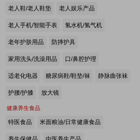
手动护理床：​衡水乐活医疗器械有限
老人鞋/老人鞋垫
老人娱乐产品
公司
来源:注册会员
老人手机/智能手表
氢水机/氢气机
老年痴呆筛查《眼动检测系统》：湖
老年护肤用品
防摔护具
南佩蕾斯特科技有限公司
家用洗头/洗澡用品
口/鼻腔护理
来源:注册会员
适老化电器
糖尿病鞋/鞋垫/袜
静脉曲张袜
健康智能手表：深圳埃微信息技术有
限公司
护腰/护膝
放大镜
来源:注册会员
健康养生食品
慢病智能随访系统：山东上正信息科
特医食品
米面粮油/日常健康食品
技有限公司
养生保健品
中医养生产品