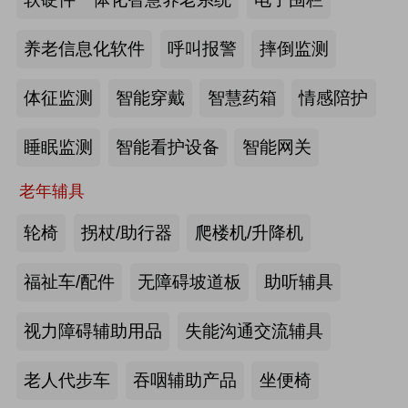
2026-07-20
来源:深圳市人民政府官网
养老信息化软件
呼叫报警
摔倒监测
截至2025年年底，全国养老机构和设
体征监测
智能穿戴
智慧药箱
情感陪护
施数量已达39.6万个
睡眠监测
智能看护设备
智能网关
2026-07-16
来源:中国新闻网
老年辅具
抢抓记忆养护关键窗口期，虹桥镇开
展千人老年脑健康专项关爱活动
轮椅
拐杖/助行器
爬楼机/升降机
2026-07-13
来源:养老福祉圈
福祉车/配件
无障碍坡道板
助听辅具
焕新银发日常 虹桥镇持续推进老年
视力障碍辅助用品
失能沟通交流辅具
友好社区建设工作
老人代步车
吞咽辅助产品
坐便椅
2026-07-13
来源:养老福祉圈