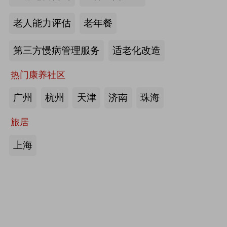
护栏、坐便椅，拐杖，助行器，四角
老人能力评估
老年餐
手杖：衡水成发橡塑制品有限公司
第三方慢病管理服务
适老化改造
来源:注册会员
热门康养社区
护理床、 医用固定带、牵引器、坐
便椅、助行器、手杖、拐杖：河北帮
广州
杭州
天津
济南
珠海
德医疗器械有限责任公司
旅居
来源:注册会员
上海
中医诊断、中医治疗、中医器具、中
医康复：​安阳国医扁鹊健康科技有限
公司
来源:注册会员
助立走步型机器人/脑卒中康复治疗
仪：武汉宝熊科技有限公司