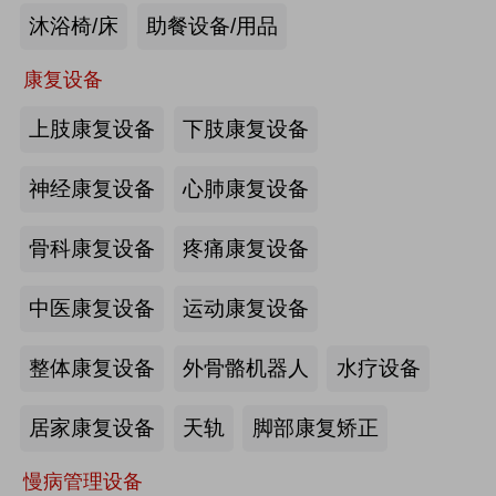
沐浴椅/床
助餐设备/用品
未来医养 · 智建绿康——中国医养融
合创新发展高峰论坛2026即将在沪启
康复设备
幕
上肢康复设备
下肢康复设备
2026-07-10
来源:注册会员
海量养老行业资源
更多>>
我要发布>>
神经康复设备
心肺康复设备
【如愿】升降浴室柜-海尔智慧康养
骨科康复设备
疼痛康复设备
中医康复设备
运动康复设备
来源:注册会员
整体康复设备
外骨骼机器人
水疗设备
轮椅一体化护理床-海尔智慧康养
居家康复设备
天轨
脚部康复矫正
慢病管理设备
来源:注册会员