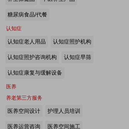
来源:注册会员
糖尿病食品/代餐
“乐湾云”智慧养老立体服务平台：杭
州乐湾科技有限公司
认知症
认知症老人用品
认知症照护机构
来源:注册会员
认知症照护咨询机构
认知症早筛
健康监测、智能看护：深圳知谱科技
有限公司
认知症康复与缓解设备
来源:注册会员
医养
智能养老机器人：江苏艾雨文承养老
养老第三方服务
机器人有限公司
医养空间设计
护理人员培训
来源:注册会员
医养运营咨询
医养空间施工