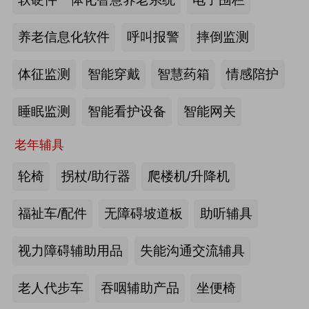
2026-07-20
来源:深圳市人民政府官网
养老信息化软件
呼叫报警
摔倒监测
截至2025年年底，全国养老机构和设
体征监测
智能穿戴
智慧药箱
情感陪护
施数量已达39.6万个
睡眠监测
智能看护设备
智能网关
2026-07-16
来源:中国新闻网
老年辅具
抢抓记忆养护关键窗口期，虹桥镇开
展千人老年脑健康专项关爱活动
轮椅
拐杖/助行器
爬楼机/升降机
2026-07-13
来源:养老福祉圈
福祉车/配件
无障碍坡道板
助听辅具
焕新银发日常 虹桥镇持续推进老年
视力障碍辅助用品
失能沟通交流辅具
友好社区建设工作
老人代步车
吞咽辅助产品
坐便椅
2026-07-13
来源:养老福祉圈