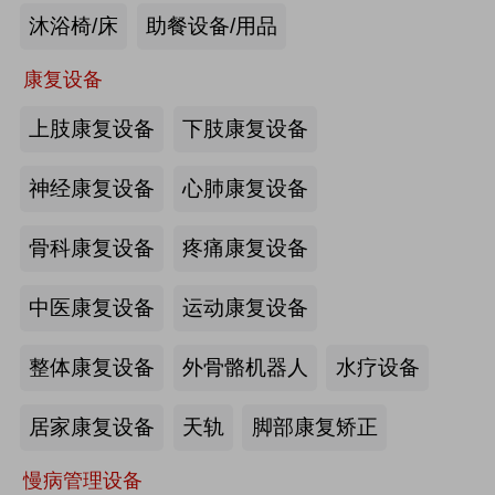
沐浴椅/床
助餐设备/用品
未来医养 · 智建绿康——中国医养融
合创新发展高峰论坛2026即将在沪启
康复设备
幕
上肢康复设备
下肢康复设备
2026-07-10
来源:注册会员
海量养老行业资源
更多>>
我要发布>>
神经康复设备
心肺康复设备
【如愿】升降浴室柜-海尔智慧康养
骨科康复设备
疼痛康复设备
中医康复设备
运动康复设备
来源:注册会员
整体康复设备
外骨骼机器人
水疗设备
轮椅一体化护理床-海尔智慧康养
居家康复设备
天轨
脚部康复矫正
慢病管理设备
来源:注册会员