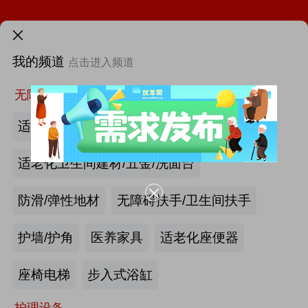
火热招展 | 2026中国国际福祉博览会：抢占全球商机高地！
需求发布>
第46届西部国际医疗器械展览会
我的频道
点击进入频道
首页
更多
找新闻
找厂商
找活动
找供求
找项目
无障碍空间
第12届中国国际老龄产业博览会（SIC老博会）
适老化墙面/天花板
2026中国国际福祉博览会暨中国国际康复博览会
适老化卫生间建材/五金/洗面台
第四届西安国际养老产业博览会
防滑/弹性地材
无障碍扶手/卫生间扶手
第十届中国(广州)国际养老健康产业博览会
护墙/护角
医养家具
适老化座便器
|
最新资讯
2026年第八届中国（广州）国际银发经济康养产业博览会
产业头条
更多>>
我要发布>>
座椅电梯
步入式浴缸
海尔电动轮椅-海尔智慧康养
护理设备