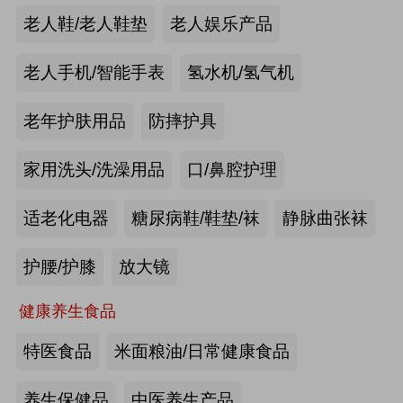
手动护理床：​衡水乐活医疗器械有限
老人鞋/老人鞋垫
老人娱乐产品
公司
来源:注册会员
老人手机/智能手表
氢水机/氢气机
老年痴呆筛查《眼动检测系统》：湖
老年护肤用品
防摔护具
南佩蕾斯特科技有限公司
家用洗头/洗澡用品
口/鼻腔护理
来源:注册会员
适老化电器
糖尿病鞋/鞋垫/袜
静脉曲张袜
健康智能手表：深圳埃微信息技术有
限公司
护腰/护膝
放大镜
来源:注册会员
健康养生食品
慢病智能随访系统：山东上正信息科
特医食品
米面粮油/日常健康食品
技有限公司
养生保健品
中医养生产品