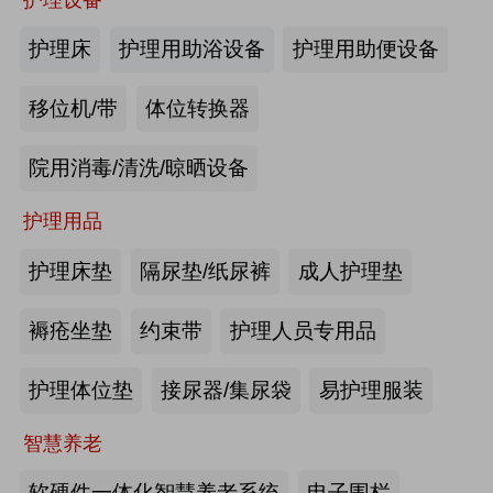
商业养老金规模超1700亿元
2026第四届吉林银发康养暨适老化产业博览会
护理床
护理用助浴设备
护理用助便设备
2026-08-03
来源:优年网
移位机/带
体位转换器
办事不再“往返跑”，河南省开办养老
院用消毒/清洗/晾晒设备
机构“一件事”上线
护理用品
2026-07-29
来源:北青网
护理床垫
隔尿垫/纸尿裤
成人护理垫
潮已定，序幕启 | 第九届中国养老行
业陆家嘴峰会议程首发，早鸟通道同
褥疮坐垫
约束带
护理人员专用品
步开放
2026-07-23
来源:养老福祉圈
护理体位垫
接尿器/集尿袋
易护理服装
深圳发布银发经济统计分类，共6大
智慧养老
类99个小类
软硬件一体化智慧养老系统
电子围栏