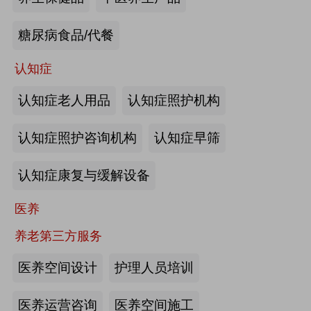
来源:注册会员
糖尿病食品/代餐
“乐湾云”智慧养老立体服务平台：杭
州乐湾科技有限公司
认知症
认知症老人用品
认知症照护机构
来源:注册会员
认知症照护咨询机构
认知症早筛
健康监测、智能看护：深圳知谱科技
有限公司
认知症康复与缓解设备
来源:注册会员
医养
智能养老机器人：江苏艾雨文承养老
养老第三方服务
机器人有限公司
医养空间设计
护理人员培训
来源:注册会员
医养运营咨询
医养空间施工