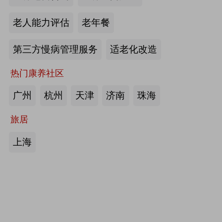
护栏、坐便椅，拐杖，助行器，四角
老人能力评估
老年餐
手杖：衡水成发橡塑制品有限公司
第三方慢病管理服务
适老化改造
来源:注册会员
热门康养社区
护理床、 医用固定带、牵引器、坐
便椅、助行器、手杖、拐杖：河北帮
广州
杭州
天津
济南
珠海
德医疗器械有限责任公司
旅居
来源:注册会员
上海
中医诊断、中医治疗、中医器具、中
医康复：​安阳国医扁鹊健康科技有限
公司
来源:注册会员
助立走步型机器人/脑卒中康复治疗
仪：武汉宝熊科技有限公司