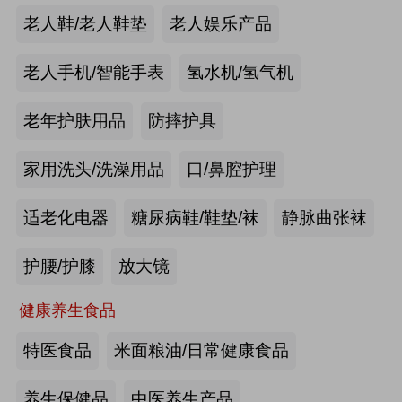
手动护理床：​衡水乐活医疗器械有限
老人鞋/老人鞋垫
老人娱乐产品
公司
来源:注册会员
老人手机/智能手表
氢水机/氢气机
老年痴呆筛查《眼动检测系统》：湖
老年护肤用品
防摔护具
南佩蕾斯特科技有限公司
家用洗头/洗澡用品
口/鼻腔护理
来源:注册会员
适老化电器
糖尿病鞋/鞋垫/袜
静脉曲张袜
健康智能手表：深圳埃微信息技术有
限公司
护腰/护膝
放大镜
来源:注册会员
健康养生食品
慢病智能随访系统：山东上正信息科
特医食品
米面粮油/日常健康食品
技有限公司
养生保健品
中医养生产品