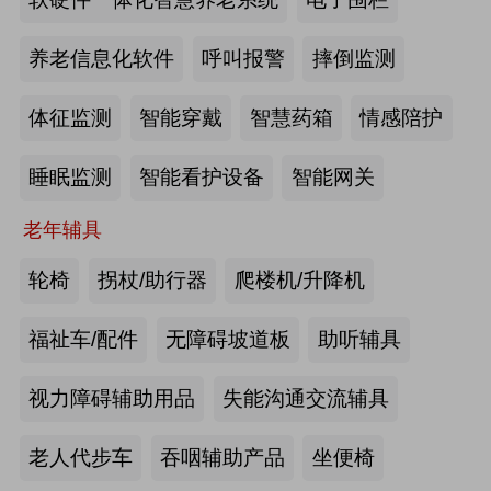
2026-07-20
来源:深圳市人民政府官网
养老信息化软件
呼叫报警
摔倒监测
截至2025年年底，全国养老机构和设
体征监测
智能穿戴
智慧药箱
情感陪护
施数量已达39.6万个
睡眠监测
智能看护设备
智能网关
2026-07-16
来源:中国新闻网
老年辅具
抢抓记忆养护关键窗口期，虹桥镇开
展千人老年脑健康专项关爱活动
轮椅
拐杖/助行器
爬楼机/升降机
2026-07-13
来源:养老福祉圈
福祉车/配件
无障碍坡道板
助听辅具
焕新银发日常 虹桥镇持续推进老年
视力障碍辅助用品
失能沟通交流辅具
友好社区建设工作
老人代步车
吞咽辅助产品
坐便椅
2026-07-13
来源:养老福祉圈