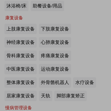
沐浴椅/床
助餐设备/用品
未来医养 · 智建绿康——中国医养融
合创新发展高峰论坛2026即将在沪启
康复设备
幕
上肢康复设备
下肢康复设备
2026-07-10
来源:注册会员
海量养老行业资源
更多>>
我要发布>>
神经康复设备
心肺康复设备
【如愿】升降浴室柜-海尔智慧康养
骨科康复设备
疼痛康复设备
中医康复设备
运动康复设备
来源:注册会员
整体康复设备
外骨骼机器人
水疗设备
轮椅一体化护理床-海尔智慧康养
居家康复设备
天轨
脚部康复矫正
慢病管理设备
来源:注册会员