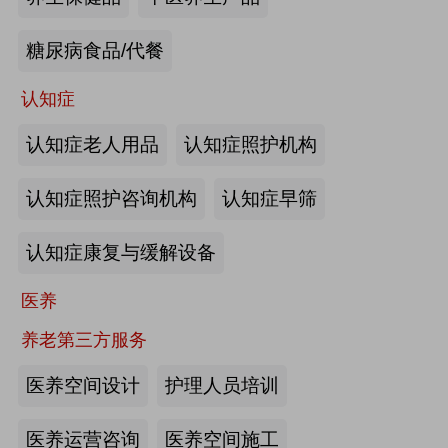
来源:注册会员
糖尿病食品/代餐
“乐湾云”智慧养老立体服务平台：杭
州乐湾科技有限公司
认知症
认知症老人用品
认知症照护机构
来源:注册会员
认知症照护咨询机构
认知症早筛
健康监测、智能看护：深圳知谱科技
有限公司
认知症康复与缓解设备
来源:注册会员
医养
智能养老机器人：江苏艾雨文承养老
养老第三方服务
机器人有限公司
医养空间设计
护理人员培训
来源:注册会员
医养运营咨询
医养空间施工