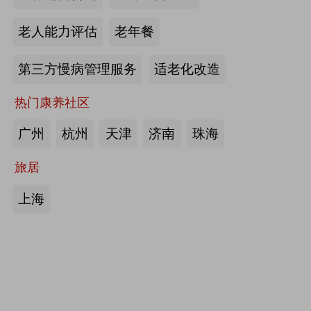
护栏、坐便椅，拐杖，助行器，四角
老人能力评估
老年餐
手杖：衡水成发橡塑制品有限公司
第三方慢病管理服务
适老化改造
来源:注册会员
热门康养社区
护理床、 医用固定带、牵引器、坐
便椅、助行器、手杖、拐杖：河北帮
广州
杭州
天津
济南
珠海
德医疗器械有限责任公司
旅居
来源:注册会员
上海
中医诊断、中医治疗、中医器具、中
医康复：​安阳国医扁鹊健康科技有限
公司
来源:注册会员
助立走步型机器人/脑卒中康复治疗
仪：武汉宝熊科技有限公司