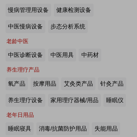
慢病管理用设备
健康检测设备
海尔电动轮椅-海尔智慧康养
中医慢病设备
步态分析系统
来源:注册会员
老龄中医
懒人血压计M8-海尔智慧康养
中医诊断设备
中医用具
中药材
养生理疗产品
来源:注册会员
氧产品
按摩用品
艾灸类产品
针灸产品
Care系列智能马桶-海尔智慧康养
养生理疗设备
家用理疗器械/用品
睡眠仪
老年日用品
来源:注册会员
睡眠寝具
消毒/抗菌防护用品
失能用品
家用多功能电动护理床、家用多功能