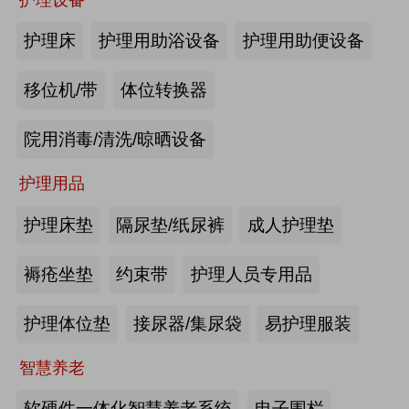
商业养老金规模超1700亿元
2026中国国际福祉博览会暨中国国际康复博览会
护理床
护理用助浴设备
护理用助便设备
第四届西安国际养老产业博览会
2026-08-03
来源:优年网
移位机/带
体位转换器
第十届中国(广州)国际养老健康产业博览会
办事不再“往返跑”，河南省开办养老
院用消毒/清洗/晾晒设备
机构“一件事”上线
2026年第八届中国（广州）国际银发经济康养产业博览会
护理用品
2026-07-29
来源:北青网
海尔电动轮椅-海尔智慧康养
护理床垫
隔尿垫/纸尿裤
成人护理垫
潮已定，序幕启 | 第九届中国养老行
2026第四届吉林银发康养暨适老化产业博览会
业陆家嘴峰会议程首发，早鸟通道同
褥疮坐垫
约束带
护理人员专用品
步开放
2026-07-23
来源:养老福祉圈
护理体位垫
接尿器/集尿袋
易护理服装
深圳发布银发经济统计分类，共6大
智慧养老
类99个小类
软硬件一体化智慧养老系统
电子围栏