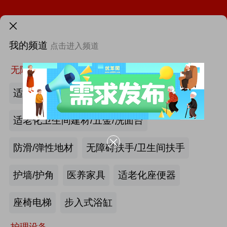
需求发布>
我的频道
点击进入频道
首页
更多
找新闻
找厂商
找活动
找供求
找项目
海尔电动轮椅-海尔智慧康养
无障碍空间
适老化墙面/天花板
2026第四届吉林银发康养暨适老化产业博览会
适老化卫生间建材/五金/洗面台
THAC 2026 - 第二十四届高端医疗发展论坛即将召开
防滑/弹性地材
无障碍扶手/卫生间扶手
火热招展 | 2026中国国际福祉博览会：抢占全球商机高地！
护墙/护角
医养家具
适老化座便器
|
最新资讯
第46届西部国际医疗器械展览会
产业头条
更多>>
我要发布>>
座椅电梯
步入式浴缸
第12届中国国际老龄产业博览会（SIC老博会）
护理设备