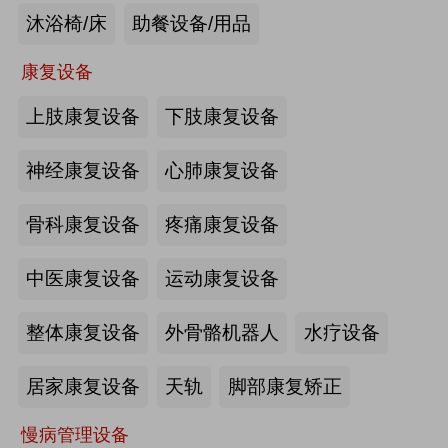
沐浴椅/床
助餐设备/用品
未来医养 · 智建绿康——中国医养融
合创新发展高峰论坛2026即将在沪启
康复设备
幕
上肢康复设备
下肢康复设备
2026-07-10
来源:注册会员
海量养老行业资源
更多>>
我要发布>>
神经康复设备
心肺康复设备
【如愿】升降浴室柜-海尔智慧康养
骨科康复设备
疼痛康复设备
中医康复设备
运动康复设备
来源:注册会员
整体康复设备
外骨骼机器人
水疗设备
轮椅一体化护理床-海尔智慧康养
居家康复设备
天轨
脚部康复矫正
慢病管理设备
来源:注册会员