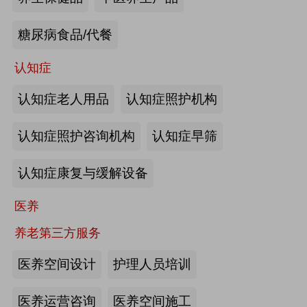
来源:注册会员
糖尿病食品/代餐
“乐湾云”智慧养老立体服务平台：杭
州乐湾科技有限公司
认知症
认知症老人用品
认知症照护机构
来源:注册会员
认知症照护咨询机构
认知症早筛
健康监测、智能看护：深圳知谱科技
有限公司
认知症康复与缓解设备
来源:注册会员
医养
智能养老机器人：江苏艾雨文承养老
养老第三方服务
机器人有限公司
医养空间设计
护理人员培训
来源:注册会员
医养运营咨询
医养空间施工