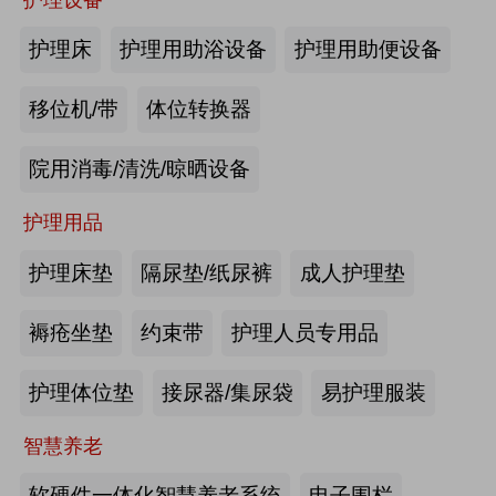
商业养老金规模超1700亿元
2026第四届吉林银发康养暨适老化产业博览会
护理床
护理用助浴设备
护理用助便设备
2026-08-03
来源:优年网
移位机/带
体位转换器
办事不再“往返跑”，河南省开办养老
院用消毒/清洗/晾晒设备
机构“一件事”上线
护理用品
2026-07-29
来源:北青网
护理床垫
隔尿垫/纸尿裤
成人护理垫
潮已定，序幕启 | 第九届中国养老行
业陆家嘴峰会议程首发，早鸟通道同
褥疮坐垫
约束带
护理人员专用品
步开放
2026-07-23
来源:养老福祉圈
护理体位垫
接尿器/集尿袋
易护理服装
深圳发布银发经济统计分类，共6大
智慧养老
类99个小类
软硬件一体化智慧养老系统
电子围栏