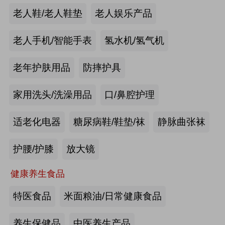
手动护理床：​衡水乐活医疗器械有限
老人鞋/老人鞋垫
老人娱乐产品
公司
来源:注册会员
老人手机/智能手表
氢水机/氢气机
老年痴呆筛查《眼动检测系统》：湖
老年护肤用品
防摔护具
南佩蕾斯特科技有限公司
家用洗头/洗澡用品
口/鼻腔护理
来源:注册会员
适老化电器
糖尿病鞋/鞋垫/袜
静脉曲张袜
健康智能手表：深圳埃微信息技术有
限公司
护腰/护膝
放大镜
来源:注册会员
健康养生食品
慢病智能随访系统：山东上正信息科
特医食品
米面粮油/日常健康食品
技有限公司
养生保健品
中医养生产品