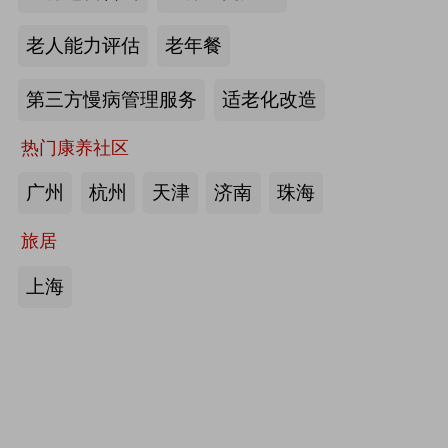
护栏、坐便椅，拐杖，助行器，四角
老人能力评估
老年餐
手杖：衡水成发橡塑制品有限公司
第三方慢病管理服务
适老化改造
来源:注册会员
热门康养社区
护理床、 医用固定带、牵引器、坐
便椅、助行器、手杖、拐杖：河北帮
广州
杭州
天津
济南
珠海
德医疗器械有限责任公司
旅居
来源:注册会员
上海
中医诊断、中医治疗、中医器具、中
医康复：​安阳国医扁鹊健康科技有限
公司
来源:注册会员
助立走步型机器人/脑卒中康复治疗
仪：武汉宝熊科技有限公司