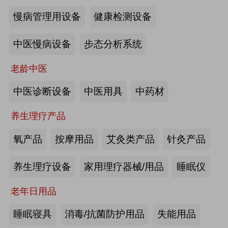
慢病管理用设备
健康检测设备
海尔电动轮椅-海尔智慧康养
中医慢病设备
步态分析系统
来源:注册会员
老龄中医
懒人血压计M8-海尔智慧康养
中医诊断设备
中医用具
中药材
养生理疗产品
来源:注册会员
氧产品
按摩用品
艾灸类产品
针灸产品
Care系列智能马桶-海尔智慧康养
养生理疗设备
家用理疗器械/用品
睡眠仪
老年日用品
来源:注册会员
睡眠寝具
消毒/抗菌防护用品
失能用品
家用多功能电动护理床、家用多功能