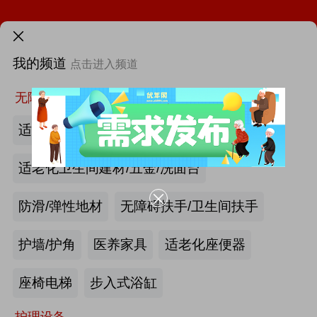
火热招展 | 2026中国国际福祉博览会：抢占全球商机高地！
需求发布>
我的频道
第46届西部国际医疗器械展览会
点击进入频道
首页
更多
找新闻
找厂商
找活动
找供求
找项目
无障碍空间
第12届中国国际老龄产业博览会（SIC老博会）
适老化墙面/天花板
2026中国国际福祉博览会暨中国国际康复博览会
适老化卫生间建材/五金/洗面台
第四届西安国际养老产业博览会
防滑/弹性地材
无障碍扶手/卫生间扶手
第十届中国(广州)国际养老健康产业博览会
护墙/护角
医养家具
适老化座便器
|
最新资讯
2026年第八届中国（广州）国际银发经济康养产业博览会
产业头条
更多>>
我要发布>>
座椅电梯
步入式浴缸
海尔电动轮椅-海尔智慧康养
护理设备