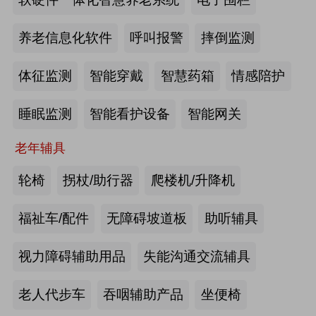
2026-07-20
来源:深圳市人民政府官网
养老信息化软件
呼叫报警
摔倒监测
截至2025年年底，全国养老机构和设
体征监测
智能穿戴
智慧药箱
情感陪护
施数量已达39.6万个
睡眠监测
智能看护设备
智能网关
2026-07-16
来源:中国新闻网
老年辅具
抢抓记忆养护关键窗口期，虹桥镇开
展千人老年脑健康专项关爱活动
轮椅
拐杖/助行器
爬楼机/升降机
2026-07-13
来源:养老福祉圈
福祉车/配件
无障碍坡道板
助听辅具
焕新银发日常 虹桥镇持续推进老年
视力障碍辅助用品
失能沟通交流辅具
友好社区建设工作
老人代步车
吞咽辅助产品
坐便椅
2026-07-13
来源:养老福祉圈